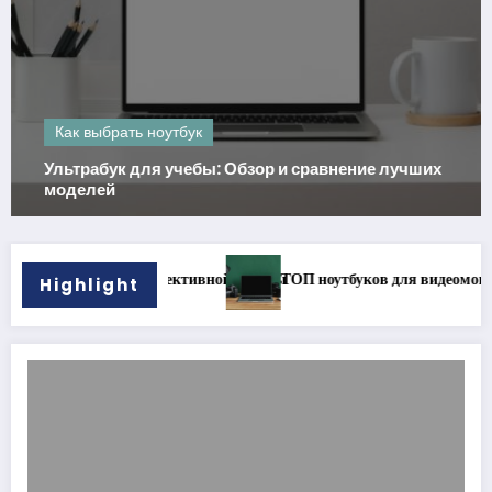
Как выбрать ноутбук
Ультрабук для учебы: Обзор и сравнение лучших
моделей
эффективной работы
ТОП ноутбуков для видеомонтажа
Легк
Highlight